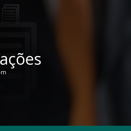
cações
om