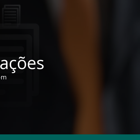
cações
om