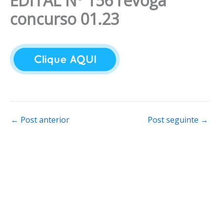
EDITAL Nº 156 revoga
concurso 01.23
←
Post anterior
Post seguinte
→